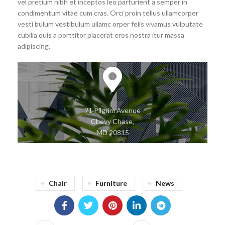
vel pretium nibh et inceptos leo parturient a semper in
condimentum vitae cum cras. Orci proin tellus ullamcorper
vesti bulum vestibulum ullamc orper felis vivamus vulputate
cubilia quis a porttitor placerat eros nostra itur massa
adipiscing.
71 Pilgrim Avenue
Chevy Chase,
MD 20815
Chair
Furniture
News