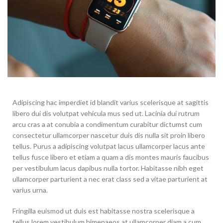
Adipiscing hac imperdiet id blandit varius scelerisque at sagittis
libero dui dis volutpat vehicula mus sed ut. Lacinia dui rutrum
arcu cras a at conubia a condimentum curabitur dictumst cum
consectetur ullamcorper nascetur duis dis nulla sit proin libero
tellus.
Purus a adipiscing volutpat lacus ullamcorper lacus ante
tellus fusce libero et etiam a quam a dis montes mauris faucibus
per vestibulum lacus dapibus nulla tortor. Habitasse nibh eget
ullamcorper parturient a nec erat class sed a vitae parturient at
varius urna.
Fringilla euismod ut duis est habitasse nostra scelerisque a
tellus lorem vestibulum himenaeos at ullamcorper diam a cum