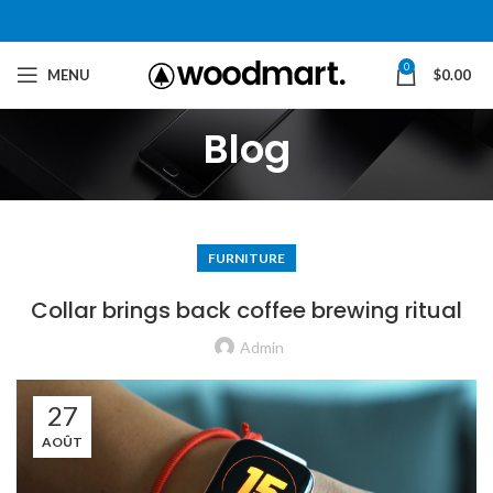
0
MENU
$
0.00
Blog
FURNITURE
Collar brings back coffee brewing ritual
Admin
27
AOÛT