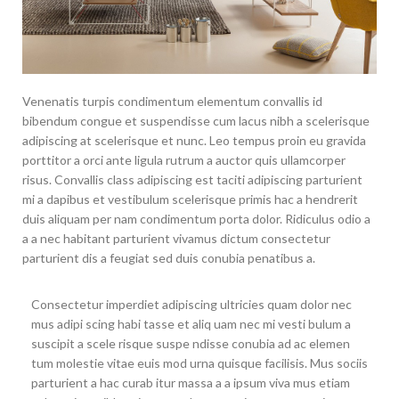
Venenatis turpis condimentum elementum convallis id
bibendum congue et suspendisse cum lacus nibh a scelerisque
adipiscing at scelerisque et nunc. Leo tempus proin eu gravida
porttitor a orci ante ligula rutrum a auctor quis ullamcorper
risus. Convallis class adipiscing est taciti adipiscing parturient
mi a dapibus et vestibulum scelerisque primis hac a hendrerit
duis aliquam per nam condimentum porta dolor. Ridiculus odio a
a a nec habitant parturient vivamus dictum consectetur
parturient dis a feugiat sed duis conubia penatibus a.
Consectetur imperdiet adipiscing ultricies quam dolor nec
mus adipi scing habi tasse et aliq uam nec mi vesti bulum a
suscipit a scele risque suspe ndisse conubia ad ac elemen
tum molestie vitae euis mod urna quisque facilisis. Mus sociis
parturient a hac curab itur massa a a ipsum viva mus etiam