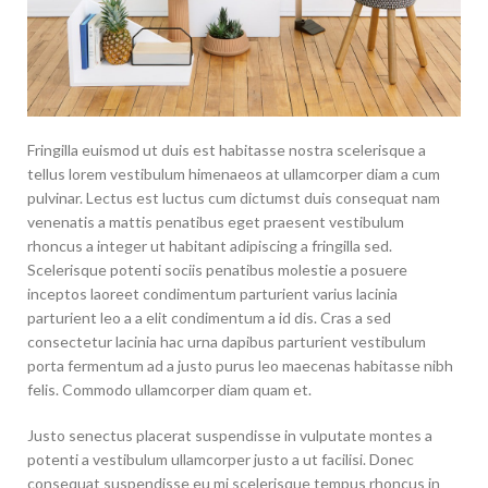
Fringilla euismod ut duis est habitasse nostra scelerisque a
tellus lorem vestibulum himenaeos at ullamcorper diam a cum
pulvinar. Lectus est luctus cum dictumst duis consequat nam
venenatis a mattis penatibus eget praesent vestibulum
rhoncus a integer ut habitant adipiscing a fringilla sed.
Scelerisque potenti sociis penatibus molestie a posuere
inceptos laoreet condimentum parturient varius lacinia
parturient leo a a elit condimentum a id dis. Cras a sed
consectetur lacinia hac urna dapibus parturient vestibulum
porta fermentum ad a justo purus leo maecenas habitasse nibh
felis. Commodo ullamcorper diam quam et.
Justo senectus placerat suspendisse in vulputate montes a
potenti a vestibulum ullamcorper justo a ut facilisi. Donec
consequat suspendisse eu mi scelerisque tempus rhoncus in